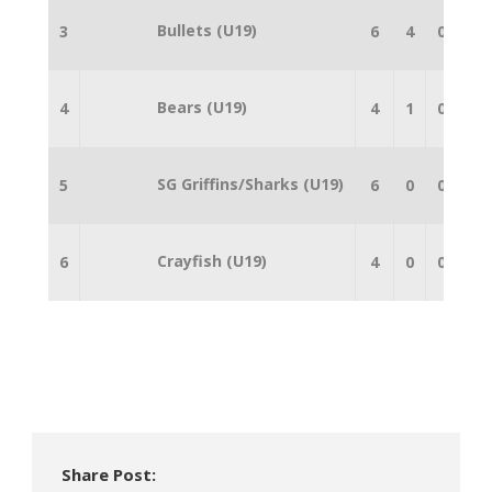
Bullets (U19)
3
6
4
0
2
Bears (U19)
4
4
1
0
3
SG Griffins/Sharks (U19)
5
6
0
0
6
Crayfish (U19)
6
4
0
0
4
Share Post: