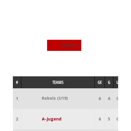
A-JUGEND 2023
Kalender
#
TEAMS
GE
G
U
V
Rebels (U19)
1
6
6
0
0
2
A-Jugend
6
5
0
1