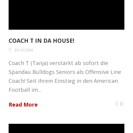
COACH T IN DA HOUSE!
29.10.2024
Coach T (Tanja) verstärkt ab sofort die
Spandau Bulldogs Seniors als Offensive Line
Coach! Seit ihrem Einstieg in den American
Football im...
0
Read More