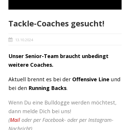
Tackle-Coaches gesucht!
13.10.2024
Unser Senior-Team braucht unbedingt
weitere Coaches.
Aktuell brennt es bei der
Offensive Line
und
bei den
Running Backs
.
Wenn Du eine Bulldogge werden möchtest,
dann melde Dich bei uns!
(
Mail
oder per Facebook- oder per Instagram-
Nachricht)