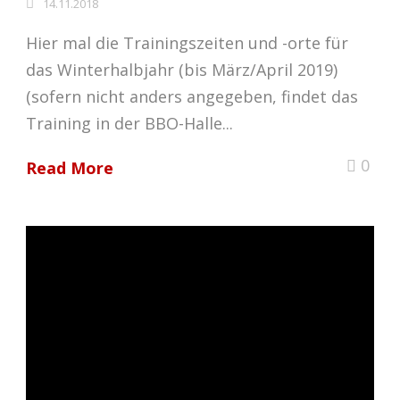
14.11.2018
Hier mal die Trainingszeiten und -orte für
das Winterhalbjahr (bis März/April 2019)
(sofern nicht anders angegeben, findet das
Training in der BBO-Halle...
0
Read More