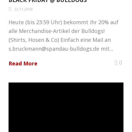
23.11.2018
Heute (bis 23:59 Uhr) bekommt ihr 20% auf
alle Merchandise-Artikel der Bulldogs!
(Shirts, Hosen & Co) Einfach eine Mail an
s.bruckmann@spandau-bulldogs.de mit...
0
Read More