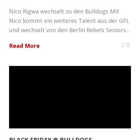
Nico Rigwa wechselt zu den Bulldogs Mit
Nico kommt ein weiteres Talent aus der GFL
und wechselt von den Berlin Rebels Seniors...
0
Read More
BLACK FRIDAY @ BULLDOGS