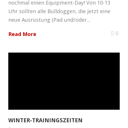
nochmal einen Equipment-Day! Von 10-13
Uhr sollten alle Bulldoggen, die jetzt eine
neue Ausrüstung (Pad und/oder...
0
Read More
WINTER-TRAININGSZEITEN