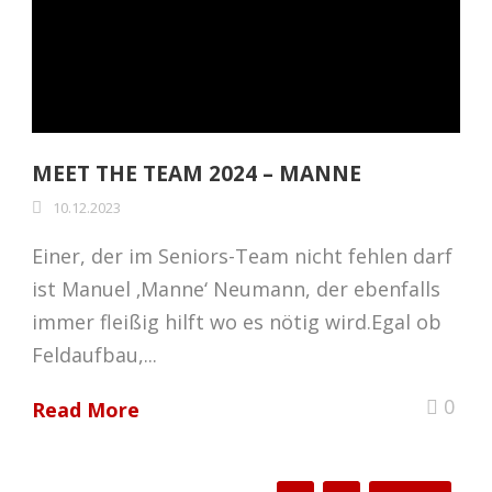
MEET THE TEAM 2024 – MANNE
10.12.2023
Einer, der im Seniors-Team nicht fehlen darf
ist Manuel ‚Manne‘ Neumann, der ebenfalls
immer fleißig hilft wo es nötig wird.Egal ob
Feldaufbau,...
0
Read More