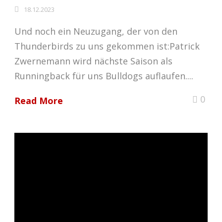
18.12.2023
Und noch ein Neuzugang, der von den
Thunderbirds zu uns gekommen ist:Patrick
Zwernemann wird nächste Saison als
Runningback für uns Bulldogs auflaufen....
0
Read More