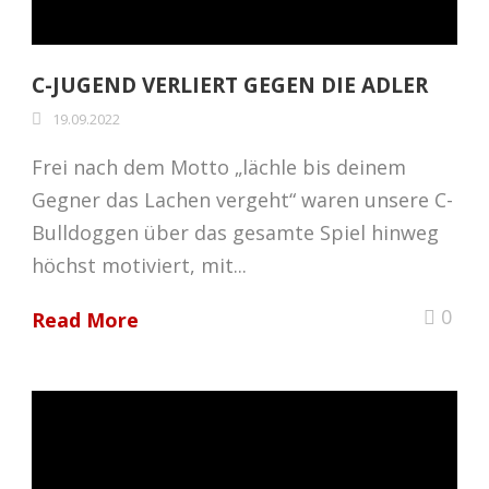
C-JUGEND VERLIERT GEGEN DIE ADLER
19.09.2022
Frei nach dem Motto „lächle bis deinem
Gegner das Lachen vergeht“ waren unsere C-
Bulldoggen über das gesamte Spiel hinweg
höchst motiviert, mit...
0
Read More