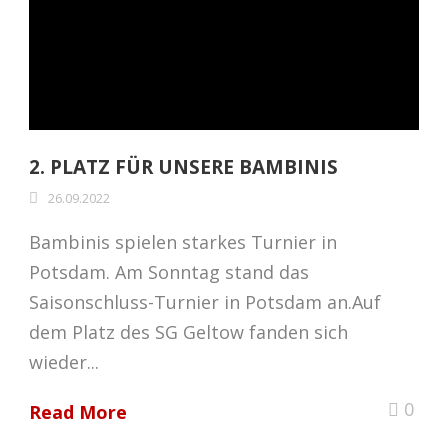
2. PLATZ FÜR UNSERE BAMBINIS
26.09.2022
Bambinis spielen starkes Turnier in
Potsdam. Am Sonntag stand das
Saisonschluss-Turnier in Potsdam an.Auf
dem Platz des SG Geltow fanden sich
wieder...
0
Read More