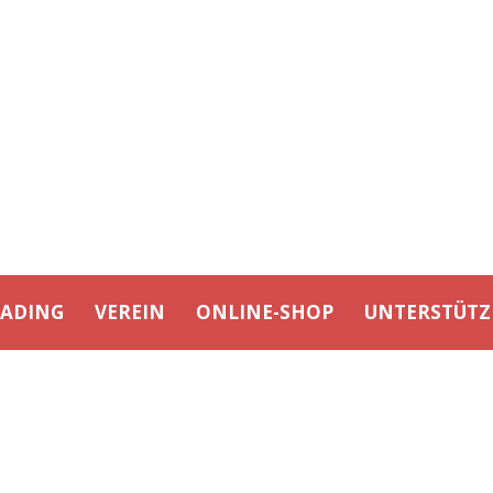
EADING
VEREIN
ONLINE-SHOP
UNTERSTÜTZ
EBELS (U19) VS BERLIN BE