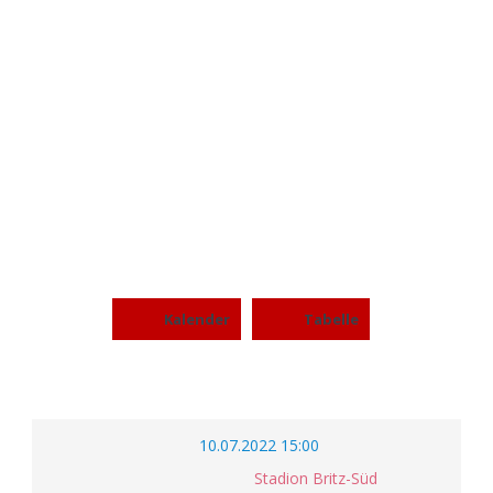
BERLIN
THUNDERBIRDS
SENIORS VS COTTBUS
CRAYFISH
Kalender
Tabelle
10.07.2022 15:00
Stadion Britz-Süd