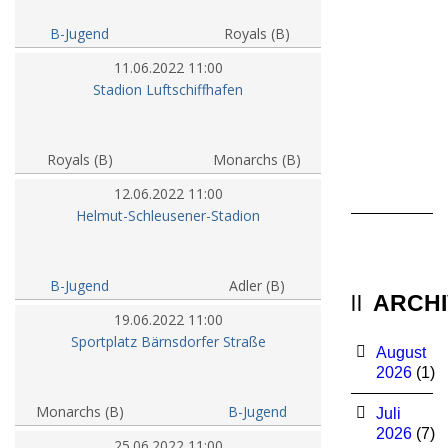
Pl
B-Jugend
Royals (B)
1
11.06.2022 11:00
fü
Stadion Luftschiffhafen
un
U
Re
Royals (B)
Monarchs (B)
0
12.06.2022 11:00
Helmut-Schleusener-Stadion
B-Jugend
Adler (B)
ARCHI
19.06.2022 11:00
Sportplatz Bärnsdorfer Straße
August
2026
(1)
Monarchs (B)
B-Jugend
Juli
2026
(7)
25.06.2022 11:00