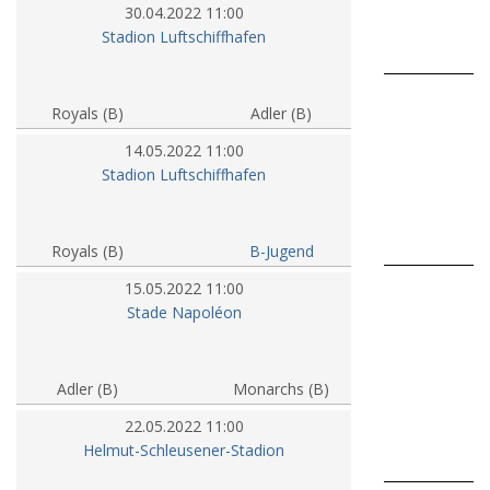
30.04.2022 11:00
Stadion Luftschiffhafen
0
Se
Royals (B)
Adler (B)
ve
14.05.2022 11:00
in
Stadion Luftschiffhafen
P
0
Royals (B)
B-Jugend
15.05.2022 11:00
U1
Stade Napoléon
2.
Tu
in
Adler (B)
Monarchs (B)
W
22.05.2022 11:00
Helmut-Schleusener-Stadion
0