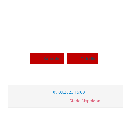
ADLER (U13) VS C-
JUGEND
Kalender
Tabelle
09.09.2023 15:00
Stade Napoléon