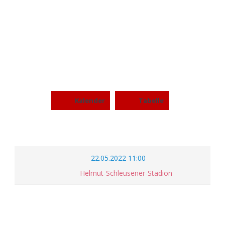
B-JUGEND VS
POTSDAM ROYALS (B)
Kalender
Tabelle
22.05.2022 11:00
Helmut-Schleusener-Stadion