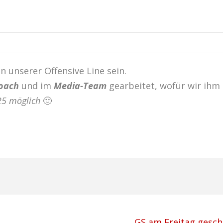
n unserer Offensive Line sein.
coach
und im
Media-Team
gearbeitet, wofür wir ihm 
025 möglich
🙂
GS am Freitag gesch