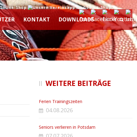
ÜTZER
KONTAKT
DOWNLOADS
WEITERE BEITRÄGE
Ferien Trainingszeiten
04.08.2026
Seniors verlieren in Potsdam
07.07.2026