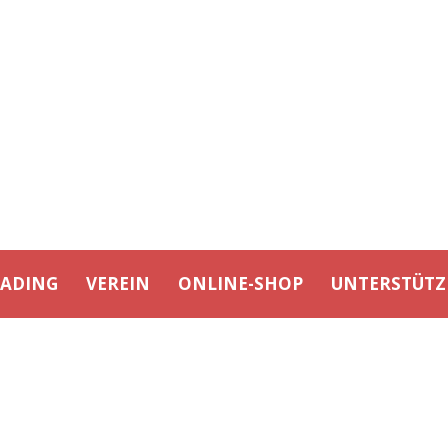
EADING
VEREIN
ONLINE-SHOP
UNTERSTÜTZ
OSTSEESTADION ROSTOC