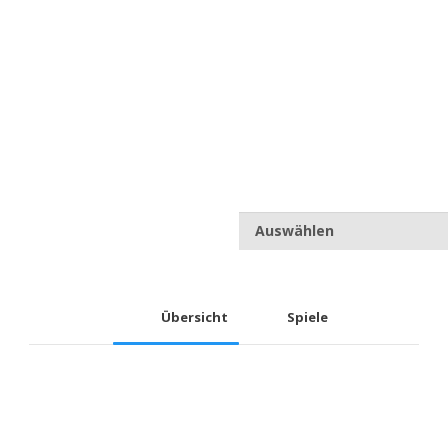
POTSDAM ROYALS
(U16)
Übersicht
Spiele