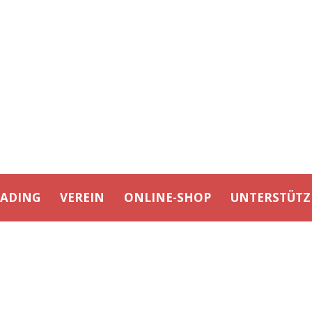
EADING
VEREIN
ONLINE-SHOP
UNTERSTÜTZ
BERLIN REBELS II