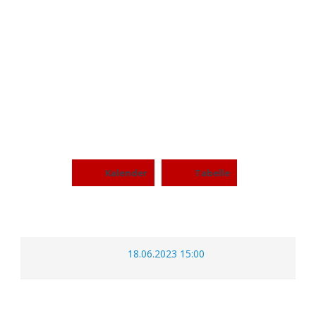
MAGDEBURG VIRGIN
GUARDS VS COTTBUS
CRAYFISH
Kalender
Tabelle
18.06.2023 15:00