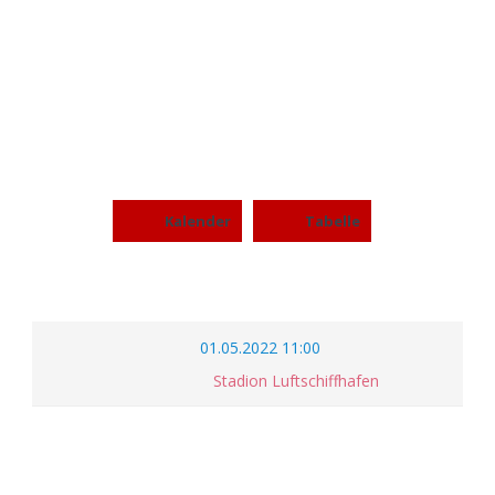
ROYALS (C) VS BERLIN
BEARS (C)
Kalender
Tabelle
01.05.2022 11:00
Stadion Luftschiffhafen