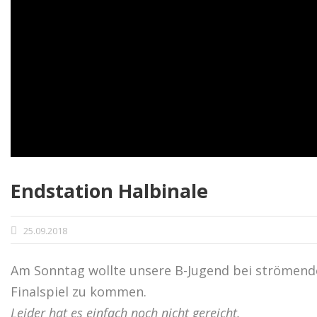
Endstation Halbinale
25.09.2018
Am Sonntag wollte unsere B-Jugend bei strömenden
Finalspiel zu kommen.
Leider hat es einfach noch nicht gereicht.