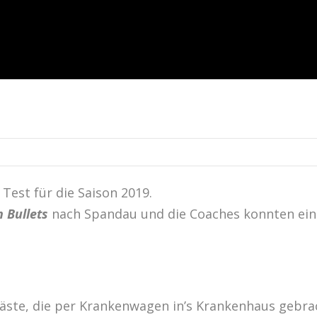
Test für die Saison 2019.
n Bullets
nach Spandau und die Coaches konnten ein
 Gäste, die per Krankenwagen in’s Krankenhaus gebr