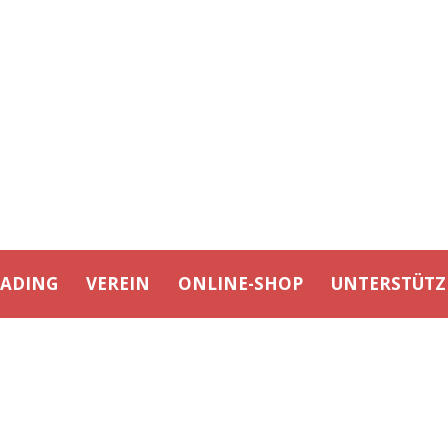
EADING
VEREIN
ONLINE-SHOP
UNTERSTÜTZ
DAY
November 19, 2022