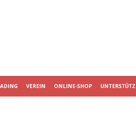
EADING
VEREIN
ONLINE-SHOP
UNTERSTÜTZ
DAY
Dezember 27, 2021