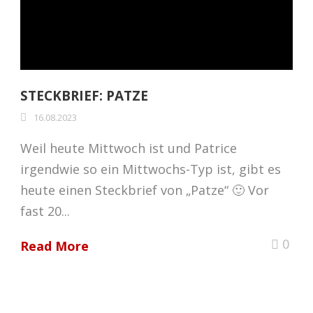
STECKBRIEF: PATZE
16.08.2023
Weil heute Mittwoch ist und Patrice
irgendwie so ein Mittwochs-Typ ist, gibt es
heute einen Steckbrief von „Patze“ 🙂 Vor
fast 20...
0
Read More