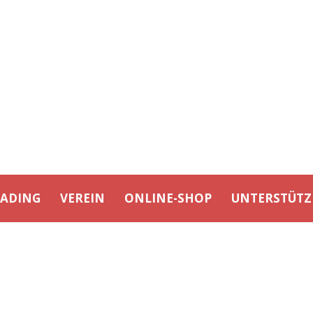
EADING
VEREIN
ONLINE-SHOP
UNTERSTÜTZ
DAY
Mai 3, 2022