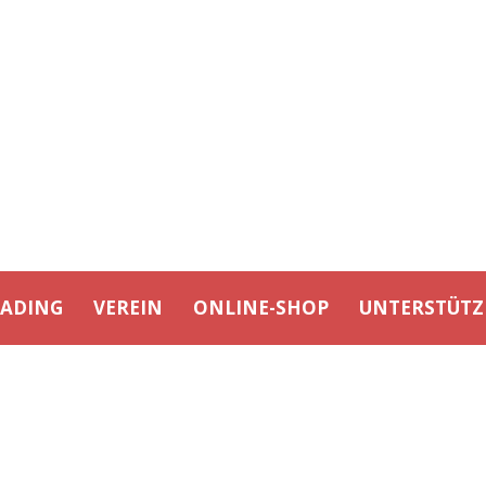
EADING
VEREIN
ONLINE-SHOP
UNTERSTÜTZ
TAG
events