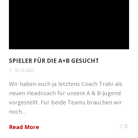
SPIELER FÜR DIE A+B GESUCHT
02.12.2023
Wir haben euch ja letztens Coach Trabi als
neuen Headcoach für unsere A & B-Jugend
vorgestellt. Für beide Teams brauchen wir
noch...
0
Read More