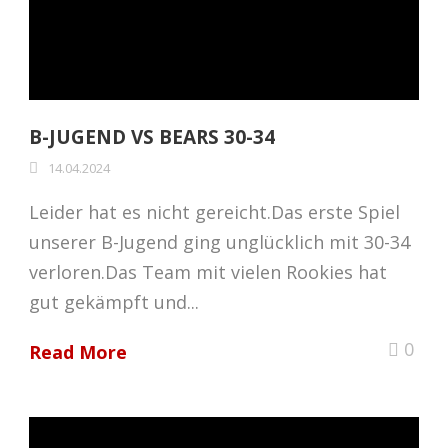
B-JUGEND VS BEARS 30-34
14.04.2024
Leider hat es nicht gereicht.Das erste Spiel
unserer B-Jugend ging unglücklich mit 30-34
verloren.Das Team mit vielen Rookies hat
gut gekämpft und...
0
Read More