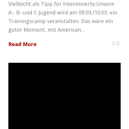
Vielleicht als Tipp für Interessierte:Unsere
A-, B- und C-Jugend wird am 09.03./10.03. ein
Trainingscamp veranstalten. Das wäre ein
guter Moment, mit American...
0
Read More