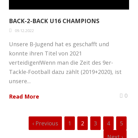
BACK-2-BACK U16 CHAMPIONS
09.12.2022
Unsere B-Jugend hat es geschafft und
konnte ihren Titel von 2021
verteidigen!Wenn man die Zeit des 9er-
Tackle-Football dazu zählt (2019+2020), ist
unsere...
0
Read More
‹ Previous
1
2
3
4
5
Next ›