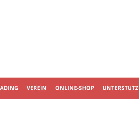
EADING
VEREIN
ONLINE-SHOP
UNTERSTÜTZ
. SPIELTAG BBJCL 2019 (11.