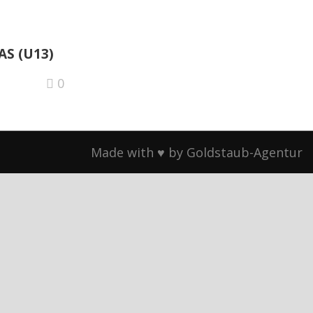
AS (U13)
0
Made with ♥ by Goldstaub-Agentur