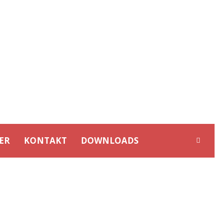
ER
KONTAKT
DOWNLOADS
./02.07.2023)