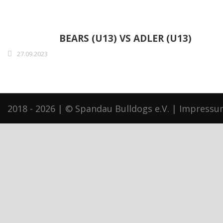
BEARS (U13) VS ADLER (U13)
27.09.2023
2018 - 2026 | © Spandau Bulldogs e.V. |
Impressu