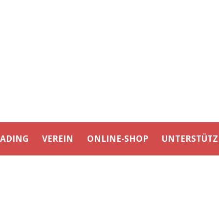
EADING
VEREIN
ONLINE-SHOP
UNTERSTÜTZ
1. SPIELTAG BBJCL 2023 (01