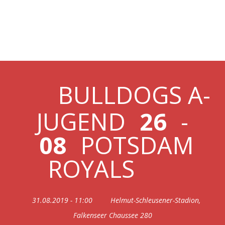
31.08.2019 A-JUGEND
VS ROYALS
BULLDOGS A-
JUGEND
26
-
08
POTSDAM
ROYALS
31.08.2019 - 11:00
Helmut-Schleusener-Stadion,
Falkenseer Chaussee 280