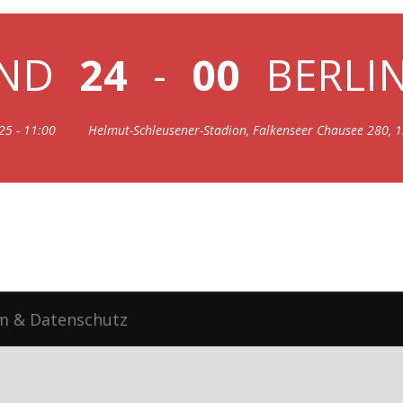
END
24
-
00
BERLI
25 - 11:00
Helmut-Schleusener-Stadion, Falkenseer Chausee 280, 1
m
&
Datenschutz