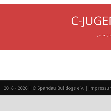
C-JUG
18.05.20
2018 - 2026 | © Spandau Bulldogs e.V. |
Impressu