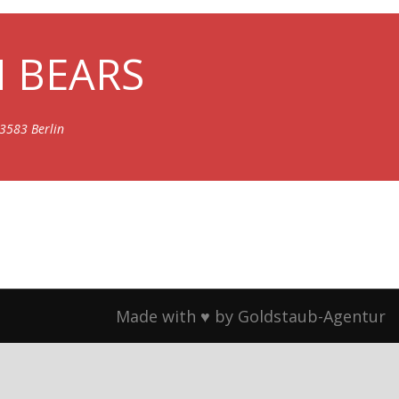
N BEARS
3583 Berlin
Made with ♥ by Goldstaub-Agentur