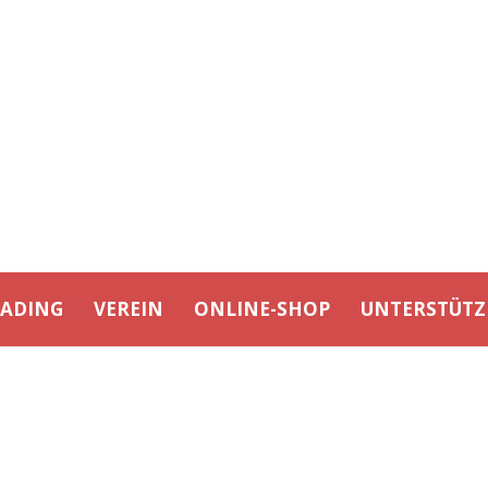
EADING
VEREIN
ONLINE-SHOP
UNTERSTÜTZ
20250518_C-JUG_VS_BEAR