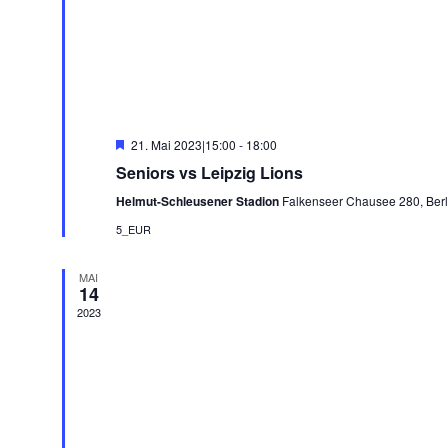
Hervorgehoben
21. Mai 2023|15:00
-
18:00
Seniors vs Leipzig Lions
Helmut-Schleusener Stadion
Falkenseer Chausee 280, Berl
5_EUR
MAI
14
2023