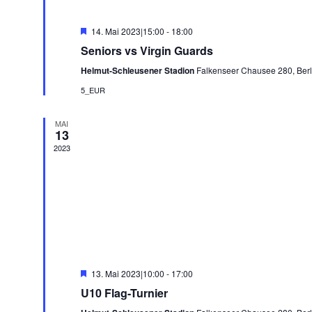
Hervorgehoben
14. Mai 2023|15:00
-
18:00
Seniors vs Virgin Guards
Helmut-Schleusener Stadion
Falkenseer Chausee 280, Berl
5_EUR
MAI
13
2023
Hervorgehoben
13. Mai 2023|10:00
-
17:00
U10 Flag-Turnier